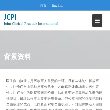
Skip
首页
English
to
content
JCPI
Joint Clinical Practice International
背景资料
医生自由执业，是医改至关重要的一环。只有从体制中解放医
生，让他们自由流动与充分竞争，才能真正让市场来为医生定
价，让好医生为医院带来高价值，从而改变医院靠药品供养的畸
形现状，最终从根本上改变医患关系。但公立医院的体制也阻碍
自由执业的试点，若想真正实现自由执业，不对旧体制动刀很难