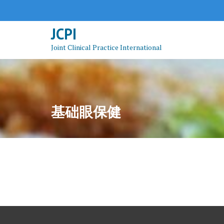
Skip
to
JCPI
content
Joint Clinical Practice International
基础眼保健